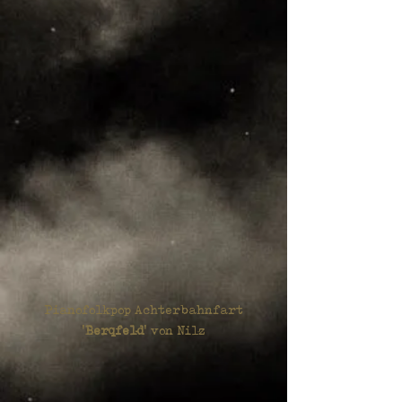
Pianofolkpop Achterbahnfart
'
Berqfeld
' von Nilz